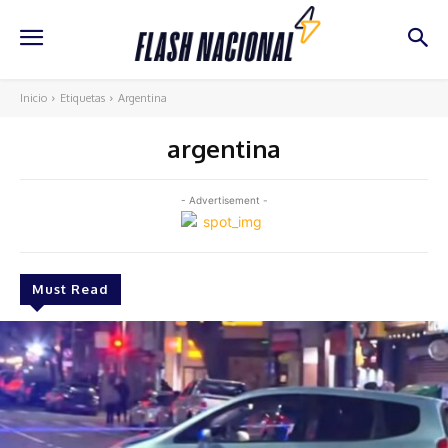
Inicio
Etiquetas
Argentina
argentina
- Advertisement -
Must Read