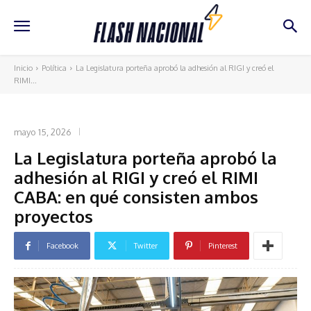
Inicio
Política
La Legislatura porteña aprobó la adhesión al RIGI y creó el
RIMI...
POLÍTICA
mayo 15, 2026
La Legislatura porteña aprobó la
adhesión al RIGI y creó el RIMI
CABA: en qué consisten ambos
proyectos
Facebook
Twitter
Pinterest