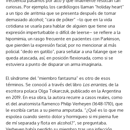
frecuencia pasamos por alto y que finalmente resultan tan
curiosas. Por ejemplo, los cardiólogos llaman “holiday heart”
a un tipo de arritmia que se presenta después de tomar
demasiado alcohol; “cara de póker” –lo que en la vida
cotidiana se usaría para hablar de alguien que tiene una
expresión imperturbable o difícil de leerse– se refiere a la
hipomimia, un rasgo frecuente en pacientes con Parkinson,
que pierden la expresión facial; por no mencionar al más
policial “dedo en gatillo”, para señalar a una falange que se
queda atascada, así, en posición flexionada, como si se
estuviera a punto de disparar un arma imaginaria.
El síndrome del “miembro fantasma” es otro de esos
términos. Se conoció a través del libro
Los errantes
, de la
escritora polaca Olga Tokarczuk, publicado en la Argentina
en 2019. En esa obra, la autora recurre a casos reales, como
el del anatomista flamenco Philip Verheyen (1648-1710), que
le escribía cartas a su pierna amputada. “¿Qué es lo que me
espolea cuando siento dolor y hormigueo si mi pierna fue
de mí separada y flota en alcohol?”, se preguntaba.
Verheyen había perdido su miembro tras una infección