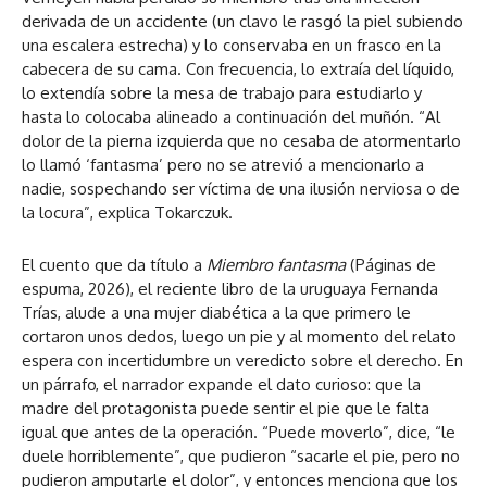
derivada de un accidente (un clavo le rasgó la piel subiendo
una escalera estrecha) y lo conservaba en un frasco en la
cabecera de su cama. Con frecuencia, lo extraía del líquido,
lo extendía sobre la mesa de trabajo para estudiarlo y
hasta lo colocaba alineado a continuación del muñón. “Al
dolor de la pierna izquierda que no cesaba de atormentarlo
lo llamó ‘fantasma’ pero no se atrevió a mencionarlo a
nadie, sospechando ser víctima de una ilusión nerviosa o de
la locura”, explica Tokarczuk.
El cuento que da título a
Miembro fantasma
(Páginas de
espuma, 2026), el reciente libro de la uruguaya Fernanda
Trías, alude a una mujer diabética a la que primero le
cortaron unos dedos, luego un pie y al momento del relato
espera con incertidumbre un veredicto sobre el derecho. En
un párrafo, el narrador expande el dato curioso: que la
madre del protagonista puede sentir el pie que le falta
igual que antes de la operación. “Puede moverlo”, dice, “le
duele horriblemente”, que pudieron “sacarle el pie, pero no
pudieron amputarle el dolor”, y entonces menciona que los