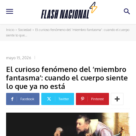
Inicio
Sociedad
El curioso fenómeno del 'miembro fantasma': cuando el cuerpo
siente lo que...
SOCIEDAD
mayo 15, 2026
El curioso fenómeno del ‘miembro
fantasma’: cuando el cuerpo siente
lo que ya no está
Facebook
Twitter
Pinterest