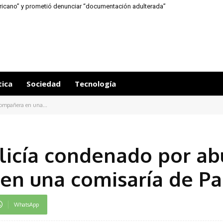
ericano” y prometió denunciar “documentación adulterada”
tica
Sociedad
Tecnología
compañera en una...
licía condenado por ab
en una comisaría de P
WhatsApp