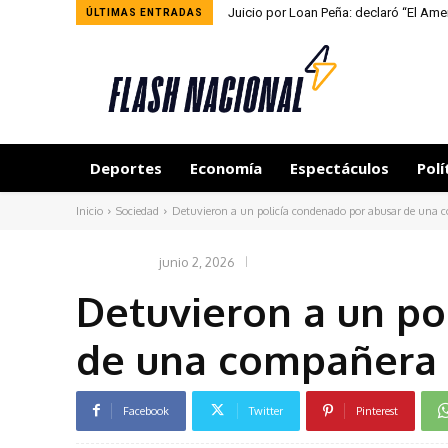
Juicio por Loan Peña: declaró “El Am
ÚLTIMAS ENTRADAS
Deportes
Economía
Espectáculos
Polí
Inicio
Sociedad
Detuvieron a un policía condenado por abusar de una 
junio 2, 2026
SOCIEDAD
Detuvieron a un po
de una compañera 
Facebook
Twitter
Pinterest