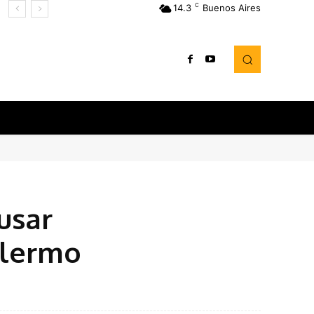
C
14.3
Buenos Aires
usar
alermo