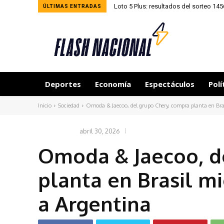
Loto 5 Plus: resultados del sorteo 14
ÚLTIMAS ENTRADAS
Deportes
Economía
Espectáculos
Polí
Inicio
Sociedad
Omoda & Jaecoo, del grupo Chery, compra planta en Brasi
abril 30, 2026
SOCIEDAD
Omoda & Jaecoo, d
planta en Brasil mi
a Argentina