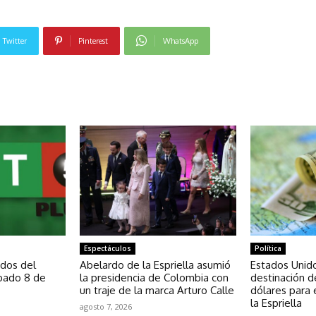
Twitter
Pinterest
WhatsApp
NOTICIAS RELACIONADAS
Espectáculos
Política
ados del
Abelardo de la Espriella asumió
Estados Unido
ábado 8 de
la presidencia de Colombia con
destinación d
un traje de la marca Arturo Calle
dólares para
la Espriella
agosto 7, 2026