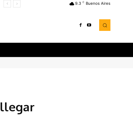
C
9.3
Buenos Aires
a
llegar