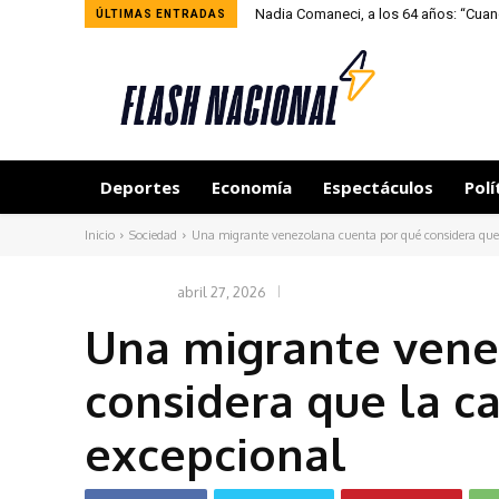
Nadia Comaneci, a los 64 años: “Cuan
ÚLTIMAS ENTRADAS
Deportes
Economía
Espectáculos
Polí
Inicio
Sociedad
Una migrante venezolana cuenta por qué considera que l
abril 27, 2026
SOCIEDAD
Una migrante vene
considera que la c
excepcional