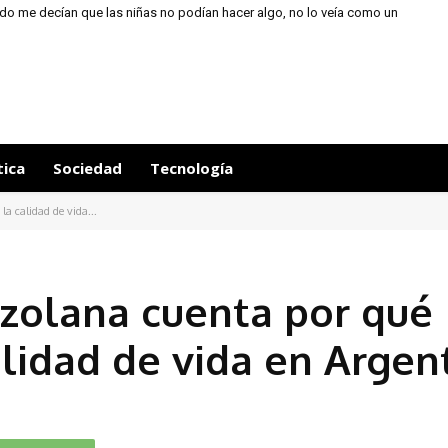
do me decían que las niñas no podían hacer algo, no lo veía como un
límite, sino como...
tica
Sociedad
Tecnología
a calidad de vida...
zolana cuenta por qué
alidad de vida en Argen