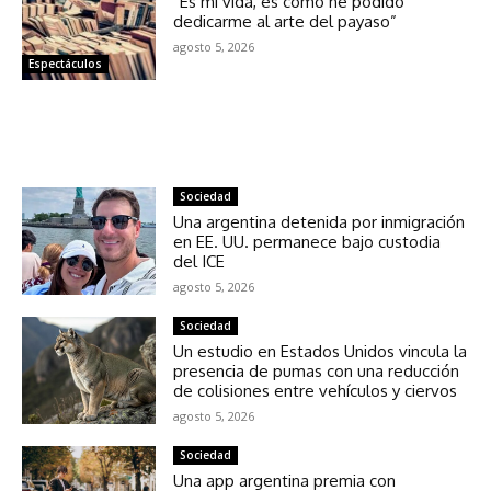
“Es mi vida, es cómo he podido
dedicarme al arte del payaso”
agosto 5, 2026
Espectáculos
NOTICIAS RELACIONADAS
Sociedad
Una argentina detenida por inmigración
en EE. UU. permanece bajo custodia
del ICE
agosto 5, 2026
Sociedad
Un estudio en Estados Unidos vincula la
presencia de pumas con una reducción
de colisiones entre vehículos y ciervos
agosto 5, 2026
Sociedad
Una app argentina premia con