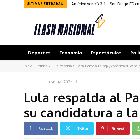
América venció 3-1 a San Diego FC en
ÚLTIMAS ENTRADAS
Deportes
Economía
Espectáculos
Polí
Inicio
Política
Lula respalda al Papa frente a Trump y confirma su candid
abril 14, 2026
POLÍTICA
Lula respalda al P
su candidatura a la
Facebook
Twitter
Pinterest