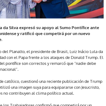
ula da Silva expresó su apoyo al Sumo Pontífice ante
unidense y ratificó que competirá por un nuevo
e.
 del Planalto, el presidente de Brasil, Luiz Inácio Lula da
idad con el Papa frente a los ataques de Donald Trump. El
el pontífice son correctos y remarcó que “nadie debe
rnacional”.
de católico, cuestionó una reciente publicación de Trump
tilizó una imagen suya para equipararse con Jesucristo,
 no contribuyen al clima político actual.
o de los Trabajadores confirmó que competirá por un