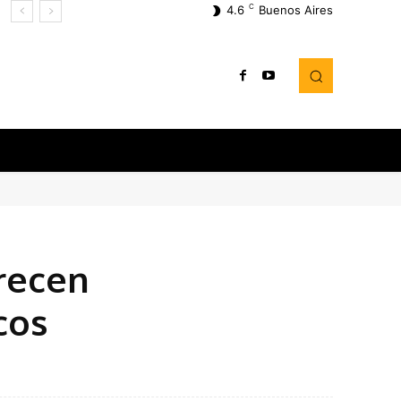
C
4.6
Buenos Aires
recen
cos