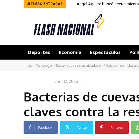
Ángel Aguirre buscó acercamiento
ÚLTIMAS ENTRADAS
Deportes
Economía
Espectáculos
Polí
Inicio
Tecnología
Bacterias de cuevas aisladas en México ofrecen claves co
abril 12, 2026
TECNOLOGÍA
Bacterias de cueva
claves contra la res
Facebook
Twitter
Pinterest