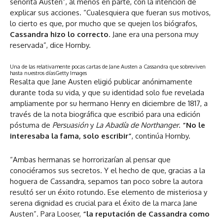
señorita Austen”, al menos en parte, con la intención de
explicar sus acciones. “Cualesquiera que fueran sus motivos,
lo cierto es que, por mucho que se quejen los biógrafos,
Cassandra hizo lo correcto
. Jane era una persona muy
reservada”, dice Hornby.
Una de las relativamente pocas cartas de Jane Austen a Cassandra que sobreviven
hasta nuestros días
Getty Images
Resalta que Jane Austen eligió publicar anónimamente
durante toda su vida, y que su identidad solo fue revelada
ampliamente por su hermano Henry en diciembre de 1817, a
través de la nota biográfica que escribió para una edición
póstuma de
Persuasión
y
La Abadía de Northanger
.
“No le
interesaba la fama, solo escribir”
, continúa Hornby.
“Ambas hermanas se horrorizarían al pensar que
conociéramos sus secretos. Y el hecho de que, gracias a la
hoguera de Cassandra, sepamos tan poco sobre la autora
resultó ser un éxito rotundo. Ese elemento de misteriosa y
serena dignidad es crucial para el éxito de la marca Jane
Austen”. Para Looser,
“la reputación de Cassandra como