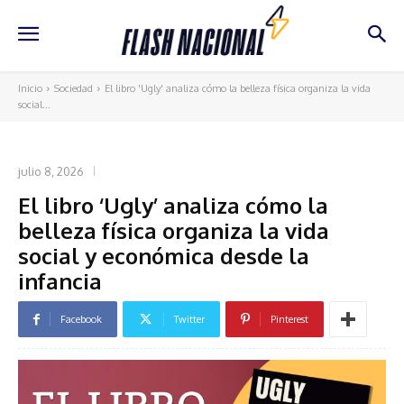
Inicio
Sociedad
El libro 'Ugly' analiza cómo la belleza física organiza la vida
social...
SOCIEDAD
julio 8, 2026
El libro ‘Ugly’ analiza cómo la
belleza física organiza la vida
social y económica desde la
infancia
Facebook
Twitter
Pinterest