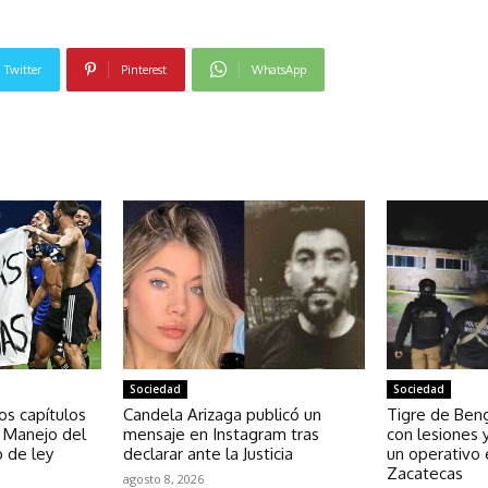
Twitter
Pinterest
WhatsApp
NOTICIAS RELACIONADAS
Sociedad
Sociedad
los capítulos
Candela Arizaga publicó un
Tigre de Beng
y Manejo del
mensaje en Instagram tras
con lesiones 
 de ley
declarar ante la Justicia
un operativo e
Zacatecas
agosto 8, 2026