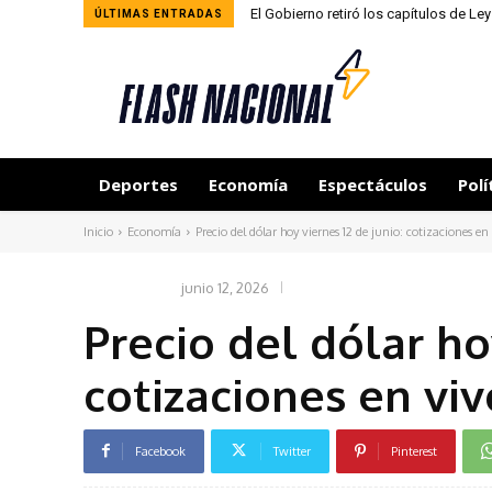
El Gobierno retiró los capítulos de L
ÚLTIMAS ENTRADAS
Deportes
Economía
Espectáculos
Polí
Inicio
Economía
Precio del dólar hoy viernes 12 de junio: cotizaciones en
junio 12, 2026
ECONOMÍA
Precio del dólar ho
cotizaciones en viv
Facebook
Twitter
Pinterest