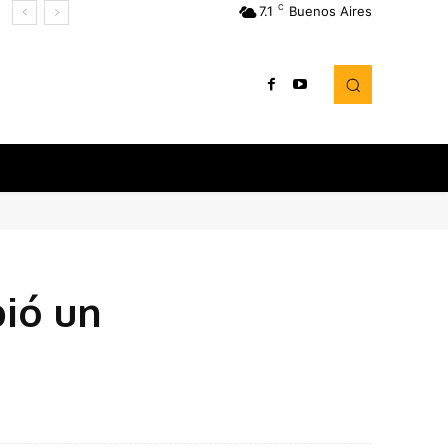
C
7.1
Buenos Aires
bió un