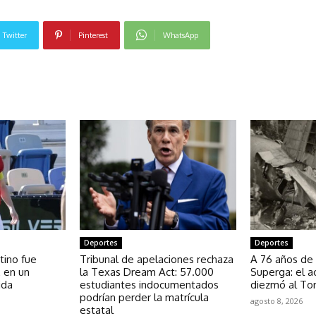
Twitter
Pinterest
WhatsApp
NOTICIAS RELACIONADAS
Deportes
Deportes
tino fue
Tribunal de apelaciones rechaza
A 76 años de 
E en un
la Texas Dream Act: 57.000
Superga: el a
ida
estudiantes indocumentados
diezmó al Tor
podrían perder la matrícula
agosto 8, 2026
estatal