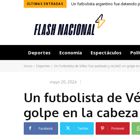
Un futbolista argentino fue detenido p
ÚLTIMAS ENTRADAS
Deportes
Economía
Espectáculos
Polí
Inicio
Deportes
Un futbolista de Vélez fue asaltado y recibió un golpe en 
mayo 20, 2026
DEPORTES
Un futbolista de Vé
golpe en la cabeza
Facebook
Twitter
Pinterest