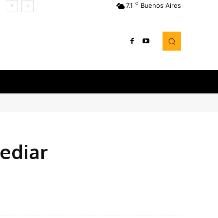
C
7.1
Buenos Aires
mediar