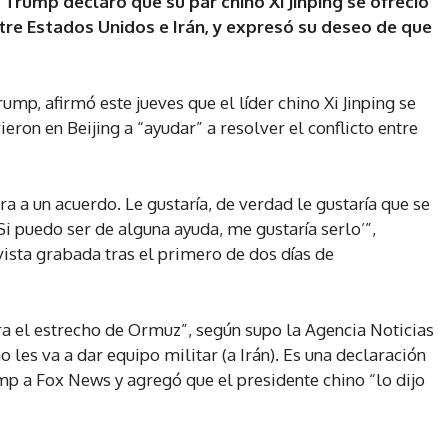
Trump declaró que su par chino Xi Jinping se ofreció
tre Estados Unidos e Irán, y expresó su deseo de que
mp, afirmó este jueves que el líder chino Xi Jinping se
eron en Beijing a “ayudar” a resolver el conflicto entre
ara a un acuerdo. Le gustaría, de verdad le gustaría que se
‘Si puedo ser de alguna ayuda, me gustaría serlo’”,
ista grabada tras el primero de dos días de
ra el estrecho de Ormuz”, según supo la Agencia Noticias
o les va a dar equipo militar (a Irán). Es una declaración
mp a Fox News y agregó que el presidente chino “lo dijo