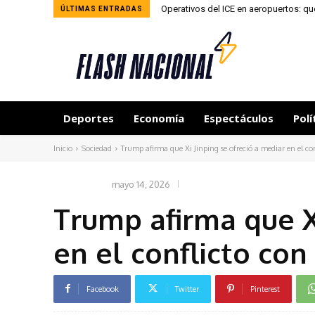
Operativos del ICE en aeropuertos: q
ÚLTIMAS ENTRADAS
Deportes
Economía
Espectáculos
Polí
Inicio
Sociedad
Trump afirma que Xi Jinping se ofreció a mediar en el conf
mayo 14, 2026
SOCIEDAD
Trump afirma que Xi
en el conflicto con
Facebook
Twitter
Pinterest