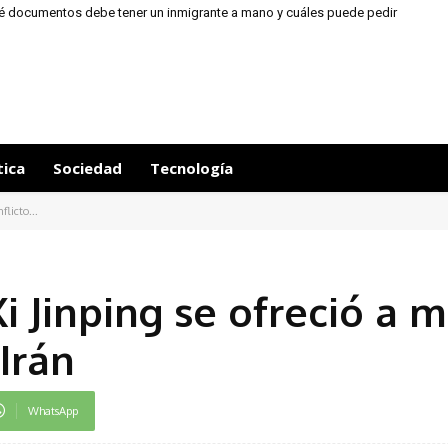
ué documentos debe tener un inmigrante a mano y cuáles puede pedir
un agente
tica
Sociedad
Tecnología
licto...
 Jinping se ofreció a 
 Irán
WhatsApp