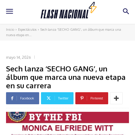
Inicio
Espectáculos
Sech lanza 'SECHO GANG', un álbum que marca una
nueva etapa en...
ESPECTÁCULOS
mayo 14, 2026
Sech lanza ‘SECHO GANG’, un
álbum que marca una nueva etapa
en su carrera
Facebook
Twitter
Pinterest