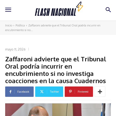
Inicio
Política
Zaffaroni advierte que el Tribunal Oral podría incurrir en
encubrimiento si no...
POLÍTICA
mayo 11, 2026
Zaffaroni advierte que el Tribunal
Oral podría incurrir en
encubrimiento si no investiga
coacciones en la causa Cuadernos
Facebook
Twitter
Pinterest