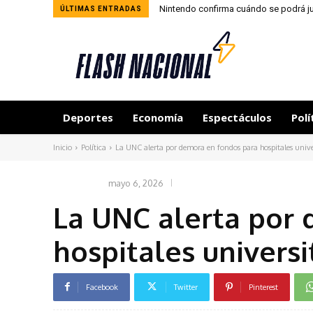
Nintendo confirma cuándo se podrá ju
ÚLTIMAS ENTRADAS
Deportes
Economía
Espectáculos
Polí
Inicio
Política
La UNC alerta por demora en fondos para hospitales unive
mayo 6, 2026
POLÍTICA
La UNC alerta por
hospitales universi
Facebook
Twitter
Pinterest