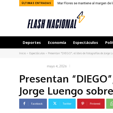
Mar Flores se mantiene al margen de l
ÚLTIMAS ENTRADAS
Deportes
Economía
Espectáculos
Polí
Inicio
Espectáculos
Presentan "DIEGO", el libro de fotografías de Jorge
mayo 4, 2026
ESPECTÁCULOS
Presentan “DIEGO”, 
Jorge Luengo sobr
Facebook
Twitter
Pinterest