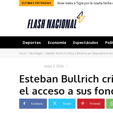
River visita a Tigre por la cuarta fech
ÚLTIMAS ENTRADAS
Deportes
Economía
Espectáculos
Polí
Inicio
Tecnología
Esteban Bullrich critica a Binance por bloquearle el acc
mayo 2, 2026
TECNOLOGÍA
Esteban Bullrich cr
el acceso a sus fo
Facebook
Twitter
Pinterest