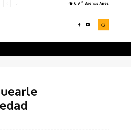
C
6.9
Buenos Aires
quearle
medad