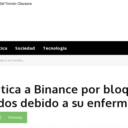
a del Torneo Clausura
tica
Sociedad
Tecnología
eso a sus fondos...
itica a Binance por blo
ndos debido a su enfer
WhatsApp