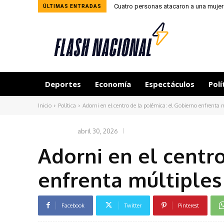
Cuatro personas atacaron a una mujer
ÚLTIMAS ENTRADAS
Deportes
Economía
Espectáculos
Polí
Inicio
Política
Adorni en el centro de la polémica: el Gobierno enfrenta 
abril 30, 2026
POLÍTICA
Adorni en el centr
enfrenta múltiples
Facebook
Twitter
Pinterest