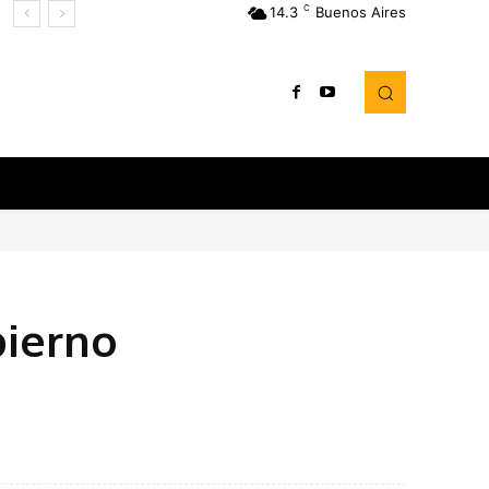
C
14.3
Buenos Aires
bierno