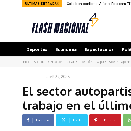
Cold Iron confirma ‘Aliens: Fireteam El
ÚLTIMAS ENTRADAS
Deportes
Economía
Espectáculos
Polí
Inicio
Sociedad
El sector autopartista perdió 4.100 puestos de trabajo en
abril 29, 2026
SOCIEDAD
El sector autoparti
trabajo en el últi
Facebook
Twitter
Pinterest