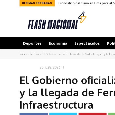
Pronóstico del clima en Lima para el 
ÚLTIMAS ENTRADAS
Deportes
Economía
Espectáculos
Polí
Inicio
Política
El Gobierno oficializó la salida de Carlos Frugoni y la llega
abril 28, 2026
POLÍTICA
El Gobierno oficial
y la llegada de F
Infraestructura