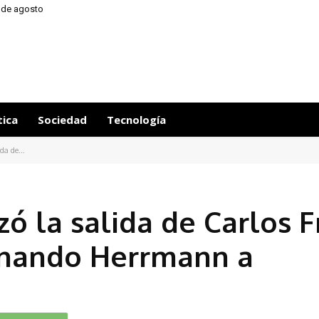
6 de agosto
tica
Sociedad
Tecnología
da de...
izó la salida de Carlos 
ernando Herrmann a