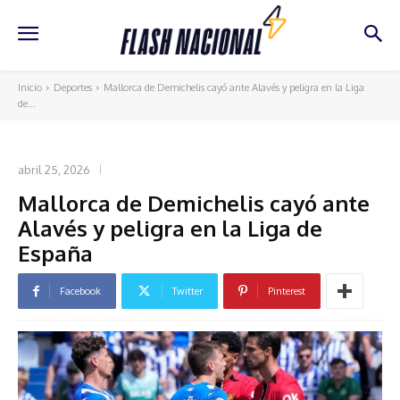
Inicio
Deportes
Mallorca de Demichelis cayó ante Alavés y peligra en la Liga
de...
DEPORTES
abril 25, 2026
Mallorca de Demichelis cayó ante
Alavés y peligra en la Liga de
España
Facebook
Twitter
Pinterest