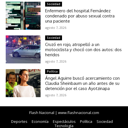
Sociedad
Enfermero del hospital Fernández
condenado por abuso sexual contra
una paciente
agosto 7, 2026
Sociedad
Cruzó en rojo, atropelló a un
motociclista y chocó con dos autos: dos
heridos
agosto 7, 2026
Política
Ángel Aguirre buscó acercamiento con
Claudia Sheinbaum un año antes de su
detención por el caso Ayotzinapa
agosto 7, 2026
Flash Nacional | www.flashnacional.com
Deportes
Economía
Espectáculos
Política
Sociedad
Tecnología