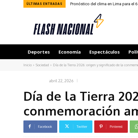
Pronóstico del clima en Lima para el 
ÚLTIMAS ENTRADAS
Deportes
Economía
Espectáculos
Polí
Inicio
Sociedad
Día de la Tierra 2026: origen y significado de la conmem
abril 22, 2026
SOCIEDAD
Día de la Tierra 202
conmemoración am
Facebook
Twitter
Pinterest