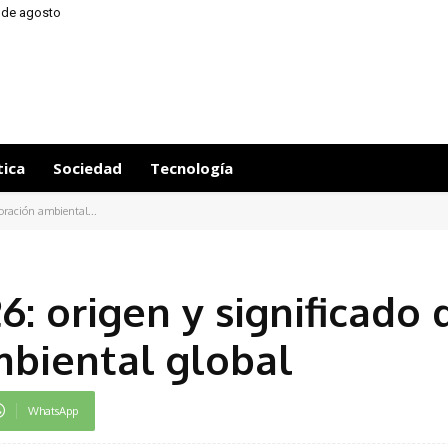
6 de agosto
tica
Sociedad
Tecnología
oración ambiental...
6: origen y significado 
biental global
WhatsApp