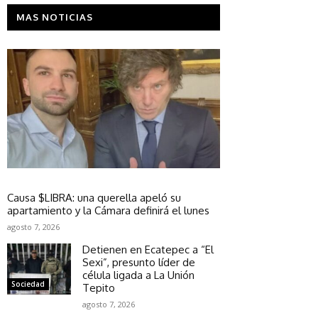
MAS NOTICIAS
Tecnología
Causa $LIBRA: una querella apeló su
apartamiento y la Cámara definirá el lunes
agosto 7, 2026
Detienen en Ecatepec a “El
Sexi”, presunto líder de
célula ligada a La Unión
Sociedad
Tepito
agosto 7, 2026