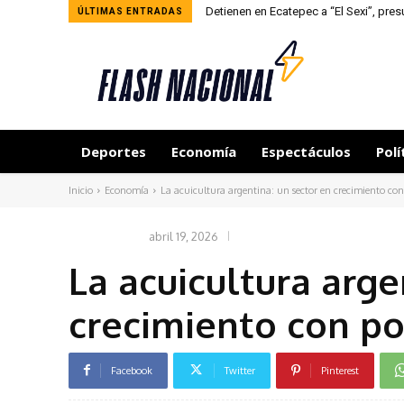
Detienen en Ecatepec a “El Sexi”, presu
ÚLTIMAS ENTRADAS
Deportes
Economía
Espectáculos
Polí
Inicio
Economía
La acuicultura argentina: un sector en crecimiento con
abril 19, 2026
ECONOMÍA
La acuicultura arge
crecimiento con po
Facebook
Twitter
Pinterest