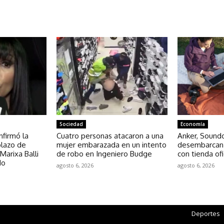
NOTICIAS RELACIONADAS
Sociedad
Economía
nfirmó la
Cuatro personas atacaron a una
Anker, Soundc
plazo de
mujer embarazada en un intento
desembarcan 
Marixa Balli
de robo en Ingeniero Budge
con tienda ofi
do
agosto 6, 2026
agosto 6, 2026
Deportes