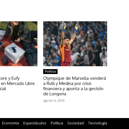
Política
ore y Eufy
Olympique de Marsella venderá
en Mercado Libre
a Rulli y Medina por crisis
cial
financiera y apunta a la gestión
de Longoria
agosto 6, 2026
Economía
Espectáculos
Política
Sociedad
Tecnología