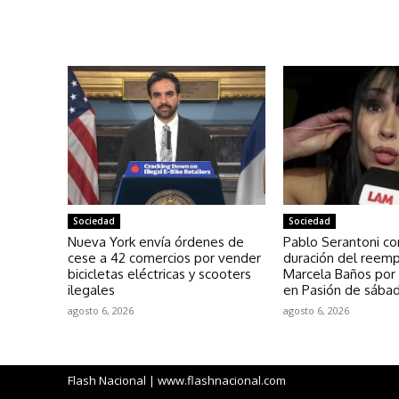
Sociedad
Sociedad
Nueva York envía órdenes de
Pablo Serantoni co
cese a 42 comercios por vender
duración del reem
bicicletas eléctricas y scooters
Marcela Baños por 
ilegales
en Pasión de sába
agosto 6, 2026
agosto 6, 2026
Flash Nacional | www.flashnacional.com