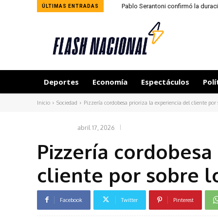
Pablo Serantoni confirmó la durac
ÚLTIMAS ENTRADAS
Deportes
Economía
Espectáculos
Polí
Inicio
Sociedad
Pizzería cordobesa prioriza la experiencia del cliente por
abril 17, 2026
SOCIEDAD
Pizzería cordobesa 
cliente por sobre l
Facebook
Twitter
Pinterest