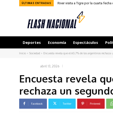
River visita a Tigre por la cuarta fech
ÚLTIMAS ENTRADAS
Deportes
Economía
Espectáculos
Polí
Inicio
Sociedad
Encuesta revela que el 60,7% de los argentinos rechaza
abril 13, 2026
SOCIEDAD
Encuesta revela qu
rechaza un segundo
Facebook
Twitter
Pinterest