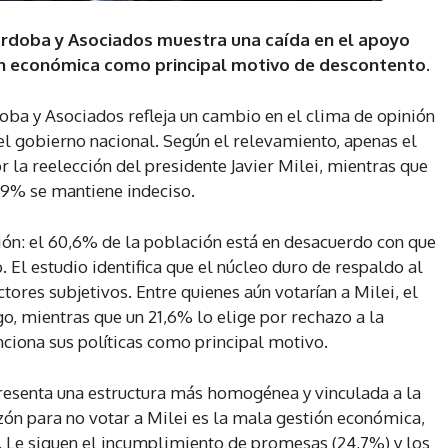
órdoba y Asociados muestra una caída en el apoyo
tión económica como principal motivo de descontento.
ba y Asociados refleja un cambio en el clima de opinión
del gobierno nacional. Según el relevamiento, apenas el
 la reelección del presidente Javier Milei, mientras que
,9% se mantiene indeciso.
ón: el 60,6% de la población está en desacuerdo con que
El estudio identifica que el núcleo duro de respaldo al
ores subjetivos. Entre quienes aún votarían a Milei, el
go, mientras que un 21,6% lo elige por rechazo a la
nciona sus políticas como principal motivo.
 presenta una estructura más homogénea y vinculada a la
zón para no votar a Milei es la mala gestión económica,
. Le siguen el incumplimiento de promesas (24,7%) y los