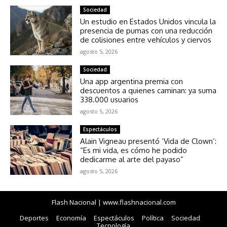
Sociedad
Un estudio en Estados Unidos vincula la
presencia de pumas con una reducción
de colisiones entre vehículos y ciervos
agosto 5, 2026
Sociedad
Una app argentina premia con
descuentos a quienes caminan: ya suma
338.000 usuarios
agosto 5, 2026
Espectáculos
Alain Vigneau presentó ‘Vida de Clown’:
“Es mi vida, es cómo he podido
dedicarme al arte del payaso”
agosto 5, 2026
Flash Nacional | www.flashnacional.com
Deportes
Economía
Espectáculos
Política
Sociedad
Tecnología