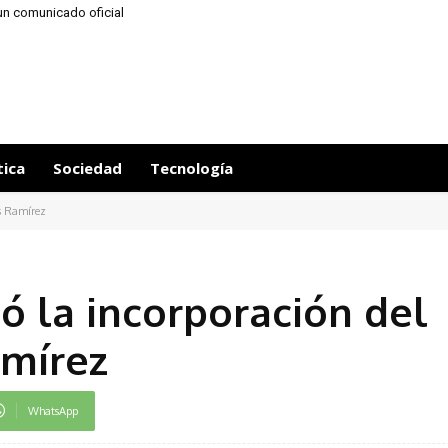
un comunicado oficial
tica
Sociedad
Tecnología
as Ramírez
izó la incorporación del
amírez
WhatsApp