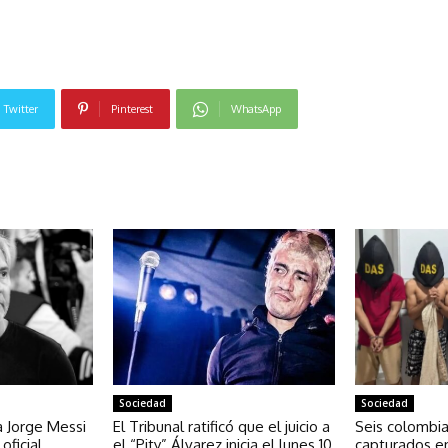
Twitter
Pinterest
WhatsApp
NOTICIAS RELACIONADAS
Sociedad
Sociedad
a Jorge Messi
El Tribunal ratificó que el juicio a
Seis colombi
oficial
el “Pity” Álvarez inicia el lunes 10
capturados e