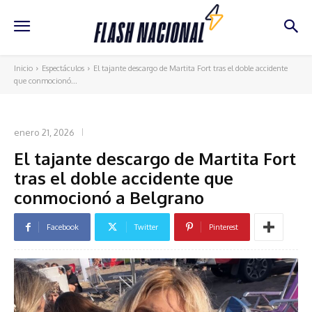
Inicio
Espectáculos
El tajante descargo de Martita Fort tras el doble accidente
que conmocionó...
ESPECTÁCULOS
enero 21, 2026
El tajante descargo de Martita Fort
tras el doble accidente que
conmocionó a Belgrano
Facebook
Twitter
Pinterest