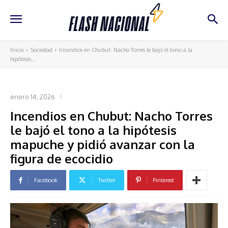
Inicio
Sociedad
Incendios en Chubut: Nacho Torres le bajó el tono a la
hipótesis...
SOCIEDAD
enero 14, 2026
Incendios en Chubut: Nacho Torres
le bajó el tono a la hipótesis
mapuche y pidió avanzar con la
figura de ecocidio
Facebook
Twitter
Pinterest