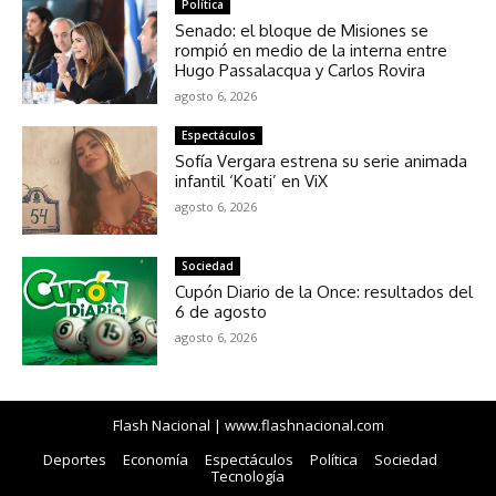
Política
Senado: el bloque de Misiones se
rompió en medio de la interna entre
Hugo Passalacqua y Carlos Rovira
agosto 6, 2026
Espectáculos
Sofía Vergara estrena su serie animada
infantil ‘Koati’ en ViX
agosto 6, 2026
Sociedad
Cupón Diario de la Once: resultados del
6 de agosto
agosto 6, 2026
Flash Nacional | www.flashnacional.com
Deportes
Economía
Espectáculos
Política
Sociedad
Tecnología