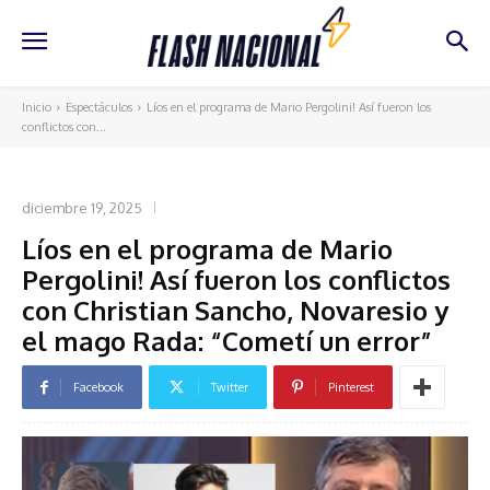
Inicio
Espectáculos
Líos en el programa de Mario Pergolini! Así fueron los
conflictos con...
ESPECTÁCULOS
diciembre 19, 2025
Líos en el programa de Mario
Pergolini! Así fueron los conflictos
con Christian Sancho, Novaresio y
el mago Rada: “Cometí un error”
Facebook
Twitter
Pinterest