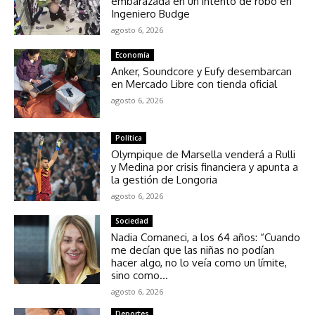
embarazada en un intento de robo en
Ingeniero Budge
agosto 6, 2026
Economía
Anker, Soundcore y Eufy desembarcan
en Mercado Libre con tienda oficial
agosto 6, 2026
Política
Olympique de Marsella venderá a Rulli
y Medina por crisis financiera y apunta a
la gestión de Longoria
agosto 6, 2026
Sociedad
Nadia Comaneci, a los 64 años: “Cuando
me decían que las niñas no podían
hacer algo, no lo veía como un límite,
sino como...
agosto 6, 2026
Deportes